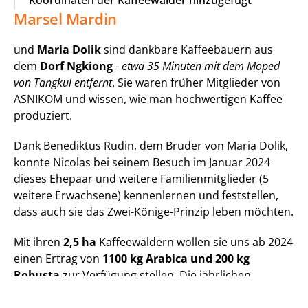
Koordinaten der Kaffeewälder hinzugefügt
Marsel Mardin
und 
Maria Dolik
 sind dankbare Kaffeebauern aus 
dem 
Dorf Ngkiong
 - 
etwa 35 Minuten mit dem Moped 
von Tangkul entfernt
. Sie waren früher Mitglieder von 
ASNIKOM und wissen, wie man hochwertigen Kaffee 
produziert.
Dank Benediktus Rudin, dem Bruder von Maria Dolik, 
konnte Nicolas bei seinem Besuch im Januar 2024 
dieses Ehepaar und weitere Familienmitglieder (5 
weitere Erwachsene) kennenlernen und feststellen, 
dass auch sie das Zwei-Könige-Prinzip leben möchten.
Mit ihren 
2,5 ha
 Kaffeewäldern wollen sie uns ab 2024 
einen Ertrag von 
1100 kg Arabica und 200 kg 
Robusta
 zur Verfügung stellen. Die jährlichen 
Ernteerlöse werden auf 7 Familienmitglieder 