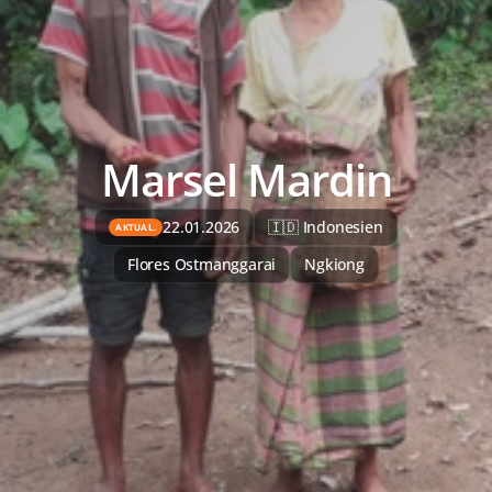
Marsel Mardin
22.01.2026
🇮🇩 Indonesien
AKTUAL.
Flores Ostmanggarai
Ngkiong