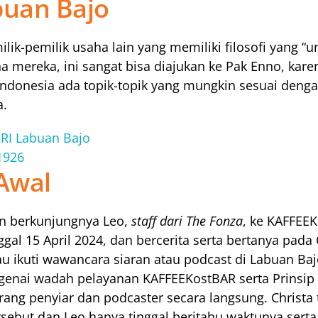
buan Bajo
lik-pemilik usaha lain yang memiliki filosofi yang “un
 mereka, ini sangat bisa diajukan ke Pak Enno, karen
Indonesia ada topik-topik yang mungkin sesuai dengan
a.
RI Labuan Bajo
1926
 Awal
n berkunjungnya Leo, 
staff dari The Fonza
, ke KAFFEEK
ggal 15 April 2024, dan bercerita serta bertanya pada C
u ikuti wawancara siaran atau podcast di Labuan Bajo
genai wadah pelayanan KAFFEEKostBAR serta Prinsip D
ang penyiar dan podcaster secara langsung. Christa 
sebut dan Leo hanya tinggal beritahu waktunya serta