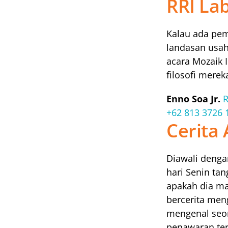
RRI La
Kalau ada pemi
landasan usaha
acara Mozaik 
filosofi merek
Enno Soa Jr.
R
+62 813 3726 
Cerita
Diawali denga
hari Senin tan
apakah dia ma
bercerita men
mengenal seor
penawaran ter