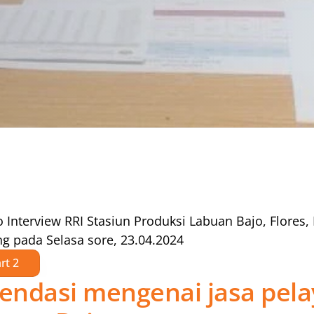
 Interview RRI Stasiun Produksi Labuan Bajo, Flores,
ng pada Selasa sore, 23.04.2024
rt 2
wnload
ndasi mengenai jasa pela