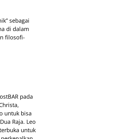
ik” sebagai 
a di dalam 
 filosofi-
ostBAR pada 
hrista, 
 untuk bisa 
ua Raja. Leo 
terbuka untuk 
 perkenalkan 