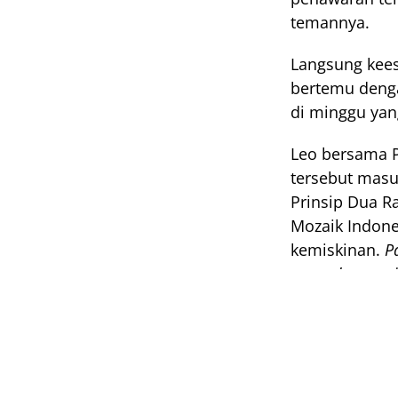
temannya.
Langsung kees
bertemu denga
di minggu yan
Leo bersama P
tersebut masu
Prinsip Dua Ra
Mozaik Indone
kemiskinan. 
P
punya ketertari
Hari Senin, ta
diminta foto s
siaran tangga
pertanyaan y