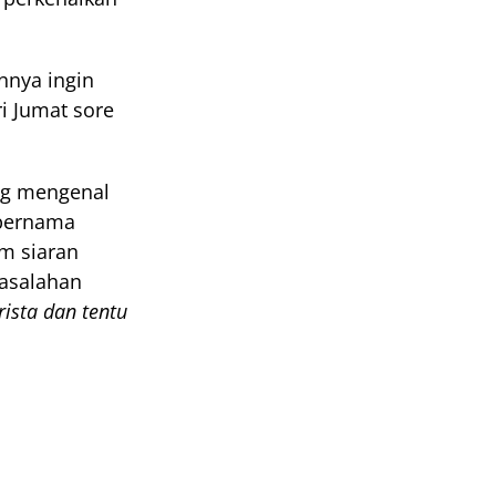
nya ingin 
 Jumat sore 
g mengenal 
bernama 
m siaran 
asalahan 
ista dan tentu 
no dan 
 untuk program 
pertanyaan-
galaman 