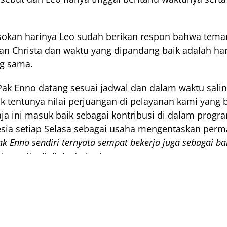
okan harinya Leo sudah berikan respon bahwa teman
n Christa dan waktu yang dipandang baik adalah hari
g sama.
ak Enno datang sesuai jadwal dan dalam waktu salin
k tentunya nilai perjuangan di pelayanan kami yang 
ja ini masuk baik sebagai kontribusi di dalam progra
sia setiap Selasa sebagai usaha mengentaskan perm
ak Enno sendiri ternyata sempat bekerja juga sebagai bar
kan pribadi di dunia kopi.
nggal 22 April, Christa kembali dihubungi oleh Pak En
era data-data dan juga diberikan kisi-kisi pertanyaan
l 23 April. Christa meminta Nicolas untuk menjawab 
ang telah diberikan sebab memang wawasan dan pen