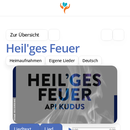
Zur Übersicht
Heil'ges Feuer
Heimaufnahmen
Eigene Lieder
Deutsch
Liedtext
Lied
Download
0:00
0:00