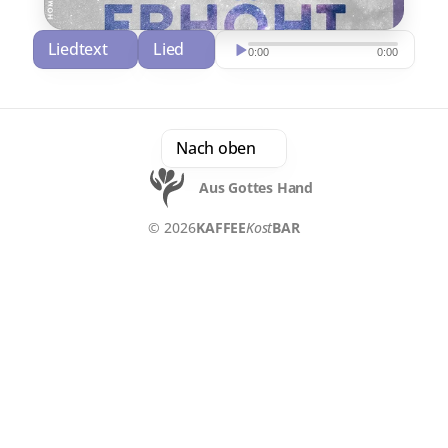
Liedtext
Lied
Download
0:00
0:00
Nach oben
Aus Gottes Hand
© 2026
KAFFEE
Kost
BAR