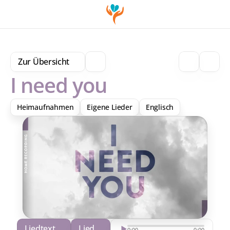
Zur Übersicht
I need you
Heimaufnahmen
Eigene Lieder
Englisch
Liedtext
Lied
Download
0:00
0:00