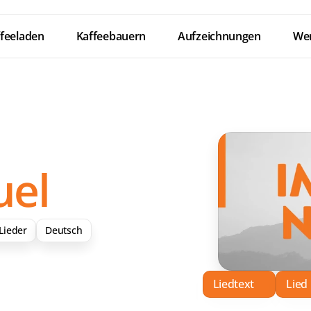
feeladen
Kaffeebauern
Aufzeichnungen
Wer
el
Lieder
Deutsch
Liedtext
Lied
Down