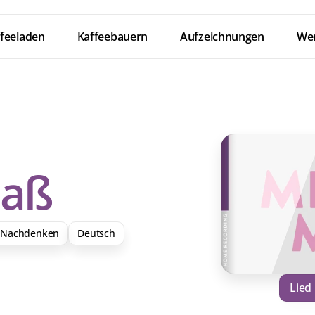
feeladen
Kaffeebauern
Aufzeichnungen
Wer
maß
 Nachdenken
Deutsch
Lied
Down