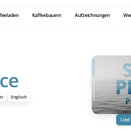
feeladen
Kaffeebauern
Aufzeichnungen
Wer
ace
er
Englisch
Lied
Down