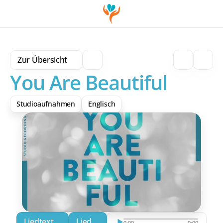
Zur Übersicht
You Are Beautiful
Studioaufnahmen
Englisch
Liedtext
Lied
Download
0:00
0:00