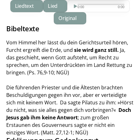
Liedtext
Lied
Download
0:00
0:00
Original
Bibeltexte
Vom Himmel her lässt du dein Gerichtsurteil hören, 
Furcht ergreift die Erde, und 
sie wird ganz still.
 Ja, 
das geschieht, wenn Gott aufsteht, um Recht zu 
sprechen, um den Unterdrückten im Land Rettung zu 
bringen. (Ps. 76,9-10; NGÜ)
Die führenden Priester und die Ältesten brachten 
Beschuldigungen gegen ihn vor, aber er verteidigte 
sich mit keinem Wort. Da sagte Pilatus zu ihm: »Hörst 
du nicht, was sie alles gegen dich vorbringen?« 
Doch 
Jesus gab ihm keine Antwort
; zum großen 
Erstaunen des Gouverneurs sagte er nicht ein 
einziges Wort. (Matt. 27,12-1; NGÜ)