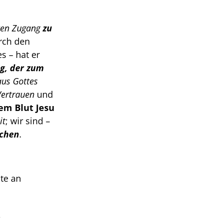
ten Zugang
zu 
rch den 
 – hat er 
g, der zum 
us Gottes 
Vertrauen
 und 
m Blut Jesu 
it
; wir sind – 
schen
.
te an 
 