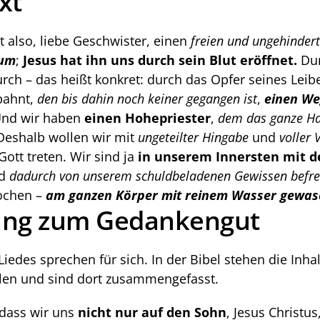
xt
t also, liebe Geschwister, einen 
freien und ungehinder
tum
; 
Jesus hat ihn uns durch sein Blut eröffnet.
 Du
ch – das heißt konkret: durch das Opfer seines Leibes
ahnt, 
den bis dahin noch keiner gegangen ist
, 
einen We
Und wir haben 
einen Hohepriester
, 
dem das ganze Ha
 Deshalb wollen wir mit 
ungeteilter Hingabe
 und 
voller 
Gott treten. Wir sind ja 
in unserem Innersten mit de
d 
dadurch von unserem schuldbeladenen Gewissen befre
ochen – 
am ganzen Körper mit reinem Wasser gewa
ung zum Gedankengut
Liedes sprechen für sich. In der Bibel stehen die Inhal
len und sind dort zusammengefasst. 
 dass wir uns 
nicht nur auf den Sohn
, Jesus Christus,