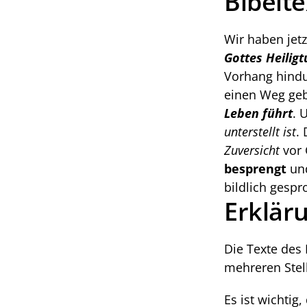
Bibelte
Wir haben jetz
Gottes Heilig
Vorhang hindur
einen Weg geb
Leben führt
. 
unterstellt ist
.
Zuversicht
 vor 
besprengt
 un
bildlich gespr
Erklär
Die Texte des 
mehreren Stel
Es ist wichtig,