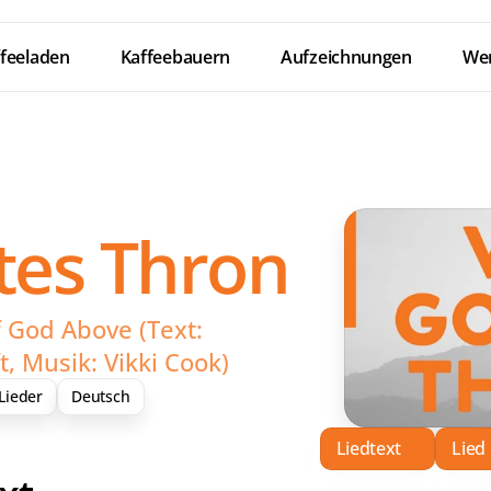
feeladen
Kaffeebauern
Aufzeichnungen
Wer
tes Thron
 God Above (Text: 
t, Musik: Vikki Cook)
Lieder
Deutsch
Liedtext
Lied
Down